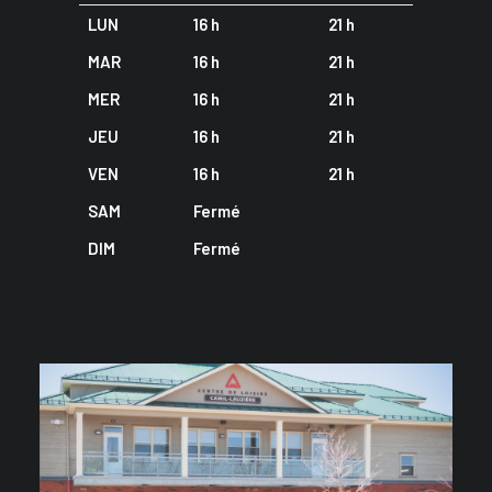
LUN
16 h
21 h
MAR
16 h
21 h
MER
16 h
21 h
JEU
16 h
21 h
VEN
16 h
21 h
SAM
Fermé
DIM
Fermé