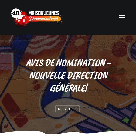
Accueil
AVIS DE NOMINATION -
Milieux de vie
NOUVELLE DIRECTION
Photos
Événements
GÉNÉRALE!
Actualités
Ressources
NOUVELLES
Équipe
Nous joindre