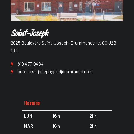
Saint-Joseph
2025 Boulevard Saint-Joseph, Drummondville, QC J2B
1R2
819 477-0484
coordo.st-joseph@mdjdrummond.com
Horaire
LUN
16 h
21 h
MAR
16 h
21 h