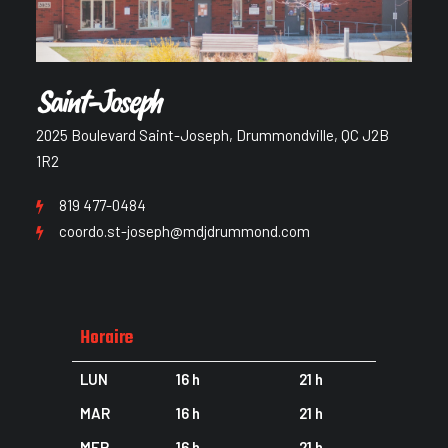
Saint-Joseph
2025 Boulevard Saint-Joseph, Drummondville, QC J2B
1R2
819 477-0484
coordo.st-joseph@mdjdrummond.com
Horaire
LUN
16 h
21 h
MAR
16 h
21 h
MER
16 h
21 h