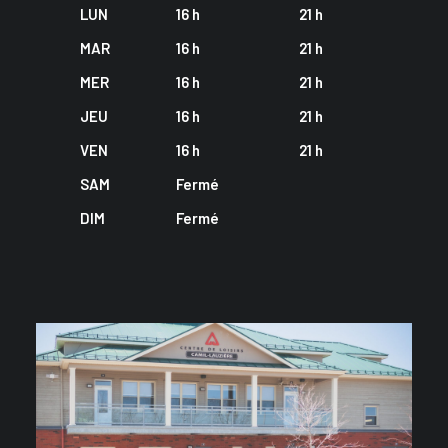
LUN
16 h
21 h
MAR
16 h
21 h
MER
16 h
21 h
JEU
16 h
21 h
VEN
16 h
21 h
SAM
Fermé
DIM
Fermé