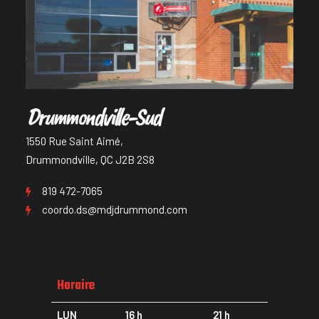
Drummondville-Sud
1550 Rue Saint Aimé,
Drummondville, QC J2B 2S8
819 472-7065
coordo.ds@mdjdrummond.com
Horaire
LUN
16 h
21 h