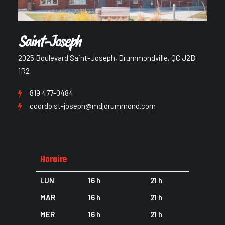
Saint-Joseph
2025 Boulevard Saint-Joseph, Drummondville, QC J2B
1R2
819 477-0484
coordo.st-joseph@mdjdrummond.com
Horaire
LUN
16 h
21 h
MAR
16 h
21 h
MER
16 h
21 h