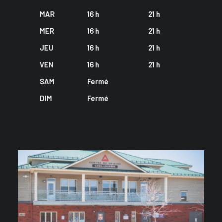
MAR
16 h
21 h
MER
16 h
21 h
JEU
16 h
21 h
VEN
16 h
21 h
SAM
Fermé
DIM
Fermé