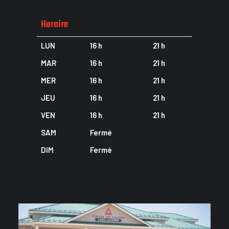
Horaire
LUN
16 h
21 h
MAR
16 h
21 h
MER
16 h
21 h
JEU
16 h
21 h
VEN
16 h
21 h
SAM
Fermé
DIM
Fermé