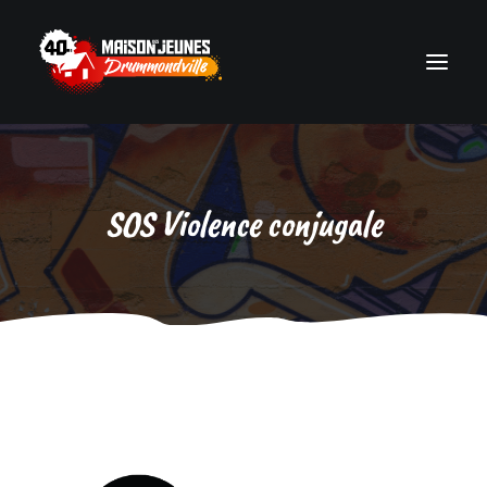
Accueil
SOS Violence conjugale
Milieux de vie
Photos
Événements
Actualités
Ressources
Équipe
Nous joindre