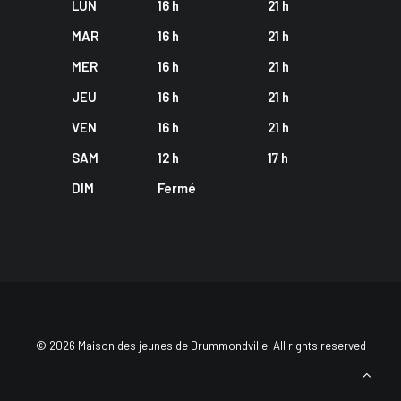
LUN
16 h
21 h
MAR
16 h
21 h
MER
16 h
21 h
JEU
16 h
21 h
VEN
16 h
21 h
SAM
12 h
17 h
DIM
Fermé
© 2026 Maison des jeunes de Drummondville. All rights reserved