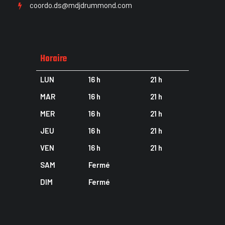
coordo.ds@mdjdrummond.com
Horaire
LUN
16 h
21 h
MAR
16 h
21 h
MER
16 h
21 h
JEU
16 h
21 h
VEN
16 h
21 h
SAM
Fermé
DIM
Fermé