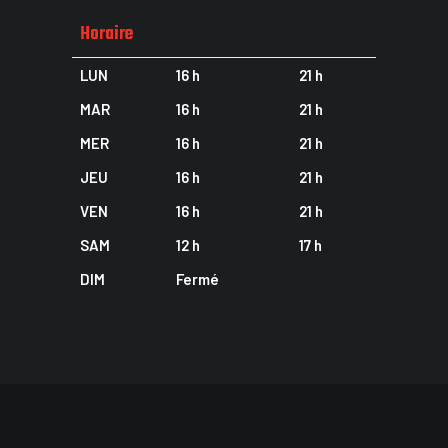
Horaire
LUN
16 h
21 h
MAR
16 h
21 h
MER
16 h
21 h
JEU
16 h
21 h
VEN
16 h
21 h
SAM
12 h
17 h
DIM
Fermé