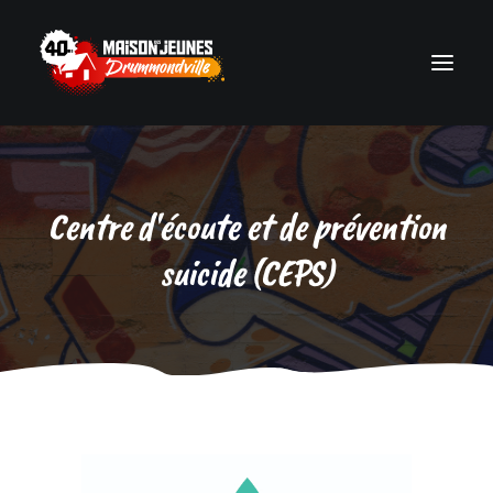
Accueil
Centre d'écoute et de prévention
Milieux de vie
suicide (CEPS)
Photos
Événements
Actualités
Ressources
Équipe
Nous joindre